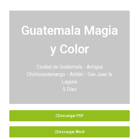
Guatemala Magia
y Color
Ciudad de Guatemala - Antigua
Chichicastenango - Atitlán - San Juan la
Laguna
5 Días
Descargar PDF
Descargar Word