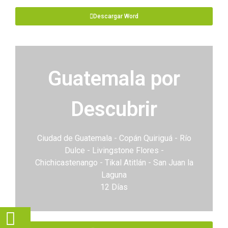
Descargar Word
Guatemala por
Descubrir
Ciudad de Guatemala - Copán Quiriguá - Río
Dulce - Livingstone Flores -
Chichicastenango - Tikal Atitlán - San Juan la
Laguna
12 Días