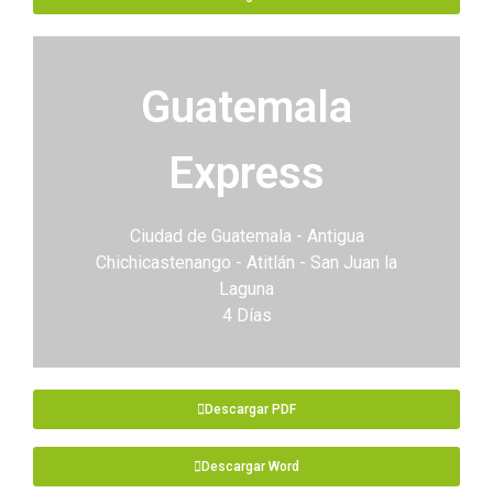
Guatemala
Express
Ciudad de Guatemala - Antigua
Chichicastenango - Atitlán - San Juan la
Laguna
4 Días
Descargar PDF
Descargar Word