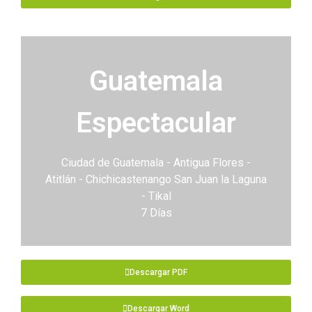
Guatemala
Espectacular
Ciudad de Guatemala - Antigua Flores -
Atitlán - Chichicastenango San Juan la Laguna
- Tikal
7 Días
Descargar PDF
Descargar Word