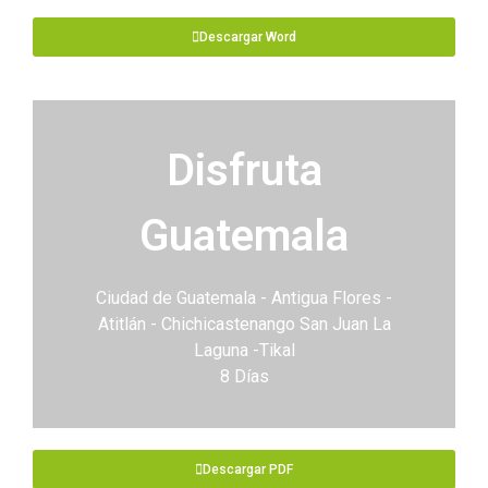
Descargar Word
Disfruta
Guatemala
Ciudad de Guatemala - Antigua Flores -
Atitlán - Chichicastenango San Juan La
Laguna -Tikal
8 Días
Descargar PDF