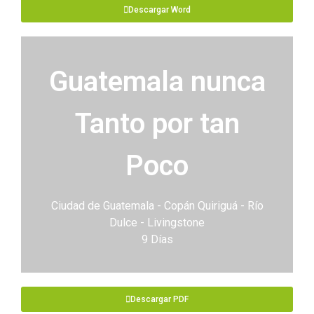
Descargar Word
Guatemala nunca
Tanto por tan
Poco
Ciudad de Guatemala - Copán Quiriguá - Río
Dulce - Livingstone
9 Días
Descargar PDF