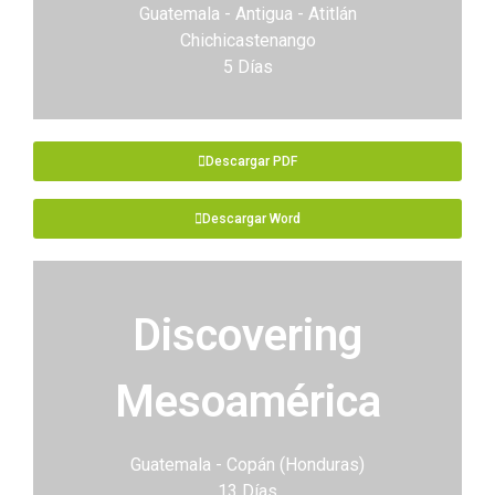
Guatemala - Antigua - Atitlán
Chichicastenango
5 Días
Descargar PDF
Descargar Word
Discovering
Mesoamérica
Guatemala - Copán (Honduras)
13 Días