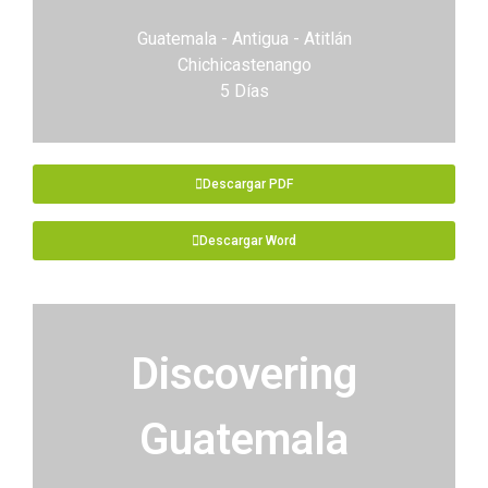
Guatemala - Antigua - Atitlán
Chichicastenango
5 Días
Descargar PDF
Descargar Word
Discovering
Guatemala