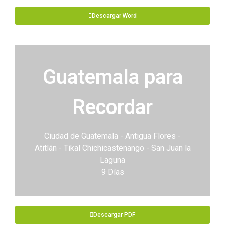
Descargar Word
Guatemala para
Recordar
Ciudad de Guatemala - Antigua Flores -
Atitlán - Tikal Chichicastenango - San Juan la
Laguna
9 Días
Descargar PDF