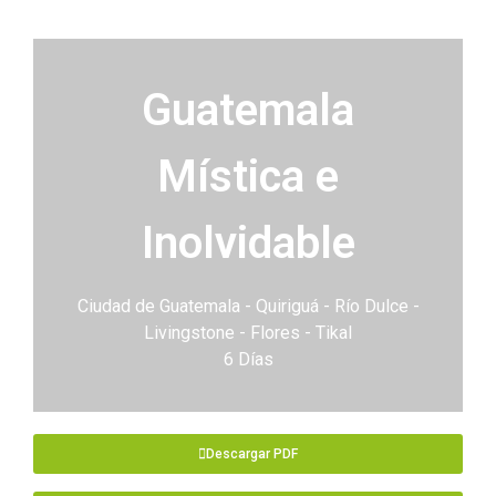
Guatemala
Mística e
Inolvidable
Ciudad de Guatemala - Quiriguá - Río Dulce -
Livingstone - Flores - Tikal
6 Días
Descargar PDF