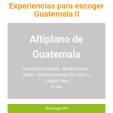
Experiencias para escoger
Guatemala II
Altiplano de
Guatemala
Ciudad de Guatemala - Antigua Flores -
Atitlán - Chichicastenango San Juan La
Laguna -Tikal
8 Días
Descargar PDF