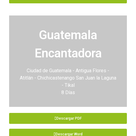
Guatemala
Encantadora
Ciudad de Guatemala - Antigua Flores -
Atitlán - Chichicastenango San Juan la Laguna
- Tikal
8 Días
Descargar PDF
Descargar Word