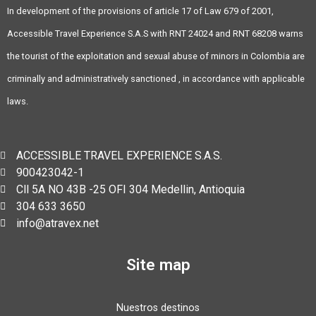
In development of the provisions of article 17 of Law 679 of 2001,
Accessible Travel Experience S.A.S with RNT 24024 and RNT 68208 warns
the tourist of the exploitation and sexual abuse of minors in Colombia are
criminally and administratively sanctioned , in accordance with applicable
laws.
ACCESSIBLE TRAVEL EXPERIENCE S.A.S.
900423042-1
Cll 5A NO 43B -25 OFI 304 Medellin, Antioquia
304 633 3650
info@atravex.net
Site map
Nuestros destinos