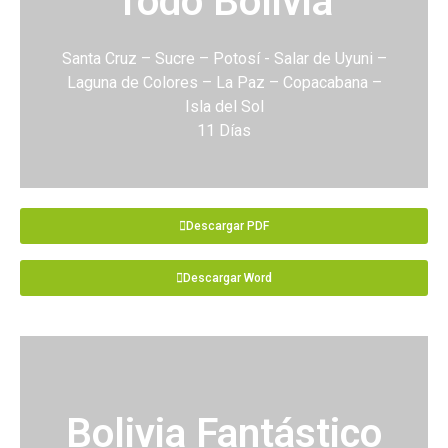
Todo Bolivia
Santa Cruz – Sucre – Potosí - Salar de Uyuni –
Laguna de Colores – La Paz – Copacabana –
Isla del Sol
11 Días
Descargar PDF
Descargar Word
Bolivia Fantástico