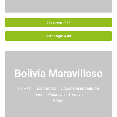
Descargar PDF
Descargar Word
Bolivia Maravilloso
La Paz – Isla del Sol – Copacabana Salar de
Uyuni - Pulacayo - Tomave
6 Días