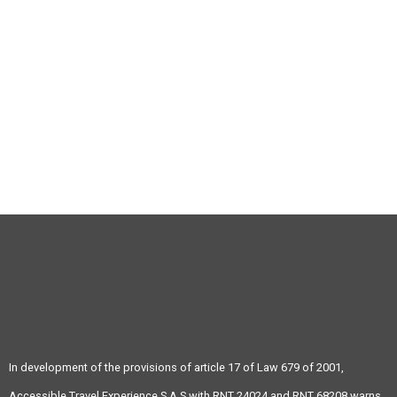
+57 604 3586185
info@atravex.net
In development of the provisions of article 17 of Law 679 of 2001,
Accessible Travel Experience S.A.S with RNT 24024 and RNT 68208 warns